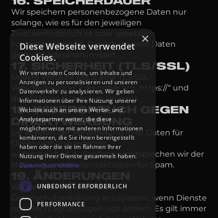
16. SPEICHERDAUER
Wir speichern personenbezogene Daten nur
solange, wie es für den jeweiligen
Zweckerforderlich ist oder gesetzlich
×
vorgeschrieben ist. Danach werden Daten
Diese Webseite verwendet
gelöscht oderanonymisiert.
Cookies.
17. SICHERHEIT (TLS/SSL)
Wir verwenden Cookies, um Inhalte und
Unsere Website nutzt eine TLS/SSL-
Anzeigen zu personalisieren und unseren
Verschlüsselung. Erkennbar am „https://“ und
Datenverkehr zu analysieren. Wir geben
demSchloss-Symbol im Browser.
Informationen über Ihre Nutzung unserer
18. WIDERSPRUCH GEGEN
Website auch an unsere Werbe- und
Analysepartner weiter, die diese
DIREKTWERBUNG
möglicherweise mit anderen Informationen
Sie können der Verwendung Ihrer Daten für
kombinieren, die Sie ihnen bereitgestellt
Direktwerbung jederzeit
haben oder die sie im Rahmen Ihrer
widersprechen.Außerdem widersprechen wir der
Nutzung ihrer Dienste gesammelt haben.
Nutzung unserer Kontaktdaten für Spam.
Datenschutzrichtlinie
19. ÄNDERUNGEN
UNBEDINGT ERFORDERLICH
Wir behalten uns vor, diese
Datenschutzerklärung anzupassen, wenn Dienste
PERFORMANCE
oderRechtsgrundlagen sich ändern. Es gilt immer