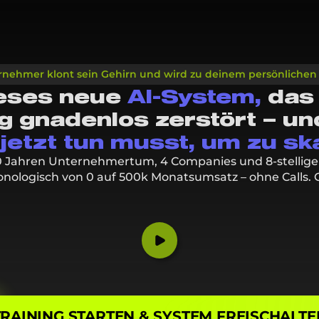
rnehmer klont sein Gehirn und wird zu deinem persönlichen
ieses neue
AI-System,
das
 gnadenlos zerstört – und 
jetzt tun musst, um zu ska
0 Jahren Unternehmertum, 4 Companies und 8-stelli
ronologisch von 0 auf 500k Monatsumsatz – ohne Calls
TRAINING STARTEN & SYSTEM FREISCHALTE