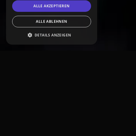
ALLE AKZEPTIEREN
ALLE ABLEHNEN
DETAILS ANZEIGEN
Unbedingt erforderlich
Performance
Targeting
Funktionalität
Unbedingt erforderliche Cookies ermöglichen
wesentliche Kernfunktionen der Website wie
die Benutzeranmeldung und die
Kontoverwaltung. Ohne die unbedingt
erforderlichen Cookies kann die Website nicht
ordnungsgemäß verwendet werden.
Anbieter
/
Name
Ablaufdatum
Beschreibung
Domäne
__cf_bm
29 Minuten
Dieser Cookie wir
Cloudflare
57 Sekunden
verwendet, um zw
Inc.
Menschen und Bo
.vimeo.com